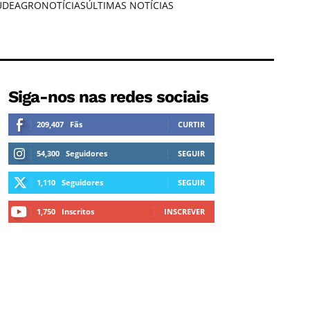
ÚDE
AGRONOTÍCIAS
ÚLTIMAS NOTÍCIAS
Siga-nos nas redes sociais
209,407
Fãs
CURTIR
54,300
Seguidores
SEGUIR
1,110
Seguidores
SEGUIR
1,750
Inscritos
INSCREVER