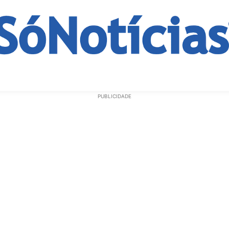
ECONOMIA
OPINIÃO
GERAL
EDUCAÇÃO
SAÚD
PUBLICIDADE