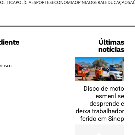
OLÍTICA
POLÍCIA
ESPORTES
ECONOMIA
OPINIÃO
GERAL
EDUCAÇÃO
SA
diente
Últimas
notícias
onosco
Disco de moto
esmeril se
desprende e
deixa trabalhador
ferido em Sinop