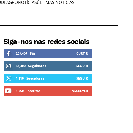
ÚDE
AGRONOTÍCIAS
ÚLTIMAS NOTÍCIAS
Siga-nos nas redes sociais
209,407
Fãs
CURTIR
54,300
Seguidores
SEGUIR
1,110
Seguidores
SEGUIR
1,750
Inscritos
INSCREVER