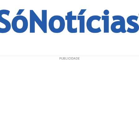
ECONOMIA
OPINIÃO
GERAL
EDUCAÇÃO
SAÚD
PUBLICIDADE