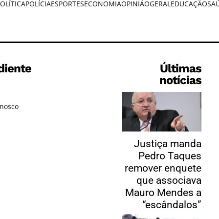
OLÍTICA
POLÍCIA
ESPORTES
ECONOMIA
OPINIÃO
GERAL
EDUCAÇÃO
SA
diente
Últimas
notícias
onosco
Justiça manda
Pedro Taques
remover enquete
que associava
Mauro Mendes a
“escândalos”