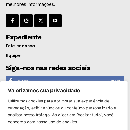
OPINIÃO
melhores informações.
GERAL
EDUCAÇÃO
SAÚDE
Expediente
AGRONOTÍCIAS
Fale conosco
ÚLTIMAS NOTÍCIAS
Equipe
Siga-nos nas redes sociais
0
Fãs
CURTIR
Valorizamos sua privacidade
0
Seguidores
SEGUIR
Utilizamos cookies para aprimorar sua experiência de
1,110
Seguidores
SEGUIR
navegação, exibir anúncios ou conteúdo personalizado e
analisar nosso tráfego. Ao clicar em “Aceitar tudo”, você
0
Inscritos
INSCREVER
concorda com nosso uso de cookies.