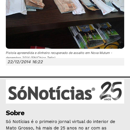
JUNTE-SE NO WHATSAPP
Pistola apreendida e dinheiro recuperado de assalto em Nova Mutum -
dezembro 2014 (SN/Chico Tello)
22/12/2014 16:22
HOME
POLÍTICA
POLÍCIA
Sobre
ESPORTES
Só Notícias é o primeiro jornal virtual do interior de
ECONOMIA
Mato Grosso, há mais de 25 anos no ar com as