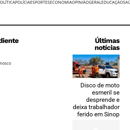
OLÍTICA
POLÍCIA
ESPORTES
ECONOMIA
OPINIÃO
GERAL
EDUCAÇÃO
SA
diente
Últimas
notícias
onosco
Disco de moto
esmeril se
desprende e
deixa trabalhador
ferido em Sinop