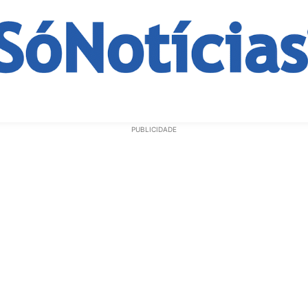
ECONOMIA
OPINIÃO
GERAL
EDUCAÇÃO
SAÚD
PUBLICIDADE