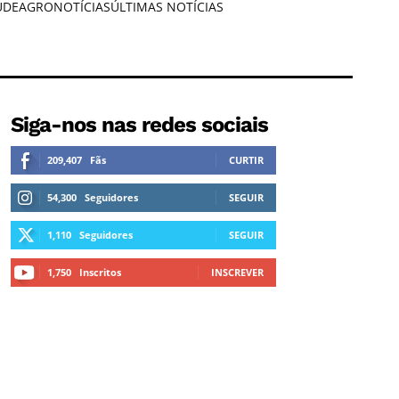
ÚDE
AGRONOTÍCIAS
ÚLTIMAS NOTÍCIAS
Siga-nos nas redes sociais
209,407
Fãs
CURTIR
54,300
Seguidores
SEGUIR
1,110
Seguidores
SEGUIR
1,750
Inscritos
INSCREVER