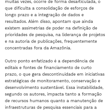
muitas vezes, ocorre de forma desarticulada, o
que dificulta a consolidação de esforços de
JUNTE-SE NO WHATSAPP
longo prazo e a integração de dados e
resultados. Além disso, apontam que ainda
existem assimetrias de poder na definição de
prioridades de pesquisa, na liderança de projetos
HOME
e na autoria de publicações, frequentemente
POLÍTICA
concentradas fora da Amazônia.
POLÍCIA
Outro ponto enfatizado é a dependência de
ESPORTES
editais e fontes de financiamento de curto
ECONOMIA
prazo, o que gera descontinuidade em iniciativas
OPINIÃO
estratégicas de monitoramento, conservação e
GERAL
desenvolvimento sustentável. Essa instabilidade,
EDUCAÇÃO
segundo os autores, impacta tanto a formação
SAÚDE
de recursos humanos quanto a manutenção de
AGRONOTÍCIAS
infraestruturas de pesquisa essenciais para a