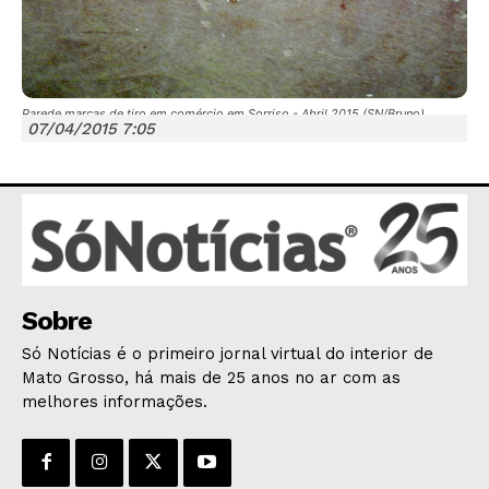
Parede marcas de tiro em comércio em Sorriso - Abril 2015 (SN/Bruno)
07/04/2015 7:05
JUNTE-SE NO WHATSAPP
HOME
Sobre
POLÍTICA
POLÍCIA
Só Notícias é o primeiro jornal virtual do interior de
Mato Grosso, há mais de 25 anos no ar com as
ESPORTES
melhores informações.
ECONOMIA
OPINIÃO
GERAL