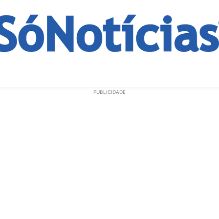
ECONOMIA
OPINIÃO
GERAL
EDUCAÇÃO
SAÚD
PUBLICIDADE