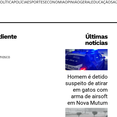
OLÍTICA
POLÍCIA
ESPORTES
ECONOMIA
OPINIÃO
GERAL
EDUCAÇÃO
SA
diente
Últimas
notícias
onosco
Homem é detido
suspeito de atirar
em gatos com
arma de airsoft
em Nova Mutum