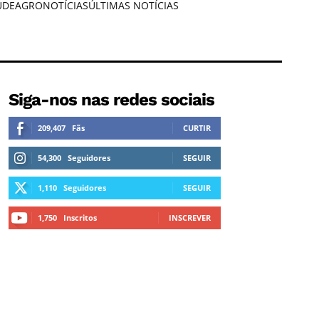
ÚDE
AGRONOTÍCIAS
ÚLTIMAS NOTÍCIAS
Siga-nos nas redes sociais
209,407
Fãs
CURTIR
54,300
Seguidores
SEGUIR
1,110
Seguidores
SEGUIR
1,750
Inscritos
INSCREVER