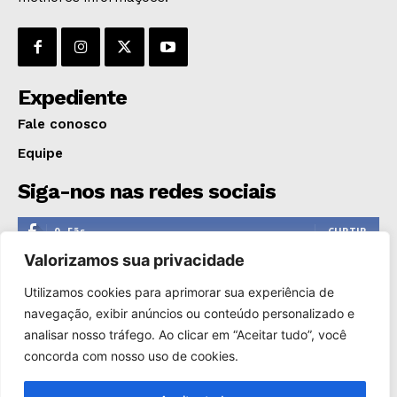
OPINIÃO
GERAL
EDUCAÇÃO
SAÚDE
Expediente
AGRONOTÍCIAS
Fale conosco
ÚLTIMAS NOTÍCIAS
Equipe
Siga-nos nas redes sociais
0
Fãs
CURTIR
Valorizamos sua privacidade
0
Seguidores
SEGUIR
Utilizamos cookies para aprimorar sua experiência de
1,110
Seguidores
SEGUIR
navegação, exibir anúncios ou conteúdo personalizado e
analisar nosso tráfego. Ao clicar em “Aceitar tudo”, você
0
Inscritos
INSCREVER
concorda com nosso uso de cookies.