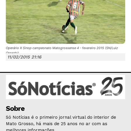
Operário X Sinop campeonato Matogrossense 4 - fevereiro 2015 (SN/Luiz
JUNTE-SE NO WHATSAPP
Ornaghi)
11/02/2015 21:16
HOME
POLÍTICA
POLÍCIA
Sobre
ESPORTES
Só Notícias é o primeiro jornal virtual do interior de
ECONOMIA
Mato Grosso, há mais de 25 anos no ar com as
melhores informações.