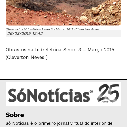
Obras usina hidrelétrica Sinop 3 - Março 2015 (Cleverton Neves )
26/03/2015 12:42
Obras usina hidrelétrica Sinop 3 – Março 2015
JUNTE-SE NO WHATSAPP
(Cleverton Neves )
HOME
POLÍTICA
POLÍCIA
Sobre
ESPORTES
Só Notícias é o primeiro jornal virtual do interior de
ECONOMIA