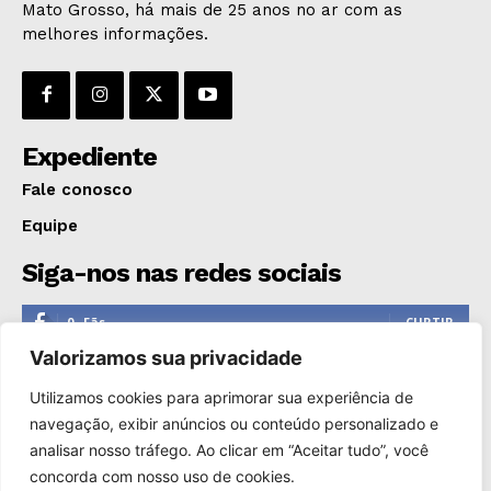
Mato Grosso, há mais de 25 anos no ar com as
OPINIÃO
melhores informações.
GERAL
EDUCAÇÃO
SAÚDE
Expediente
AGRONOTÍCIAS
ÚLTIMAS NOTÍCIAS
Fale conosco
Equipe
Siga-nos nas redes sociais
0
Fãs
CURTIR
Valorizamos sua privacidade
0
Seguidores
SEGUIR
Utilizamos cookies para aprimorar sua experiência de
1,110
Seguidores
SEGUIR
navegação, exibir anúncios ou conteúdo personalizado e
analisar nosso tráfego. Ao clicar em “Aceitar tudo”, você
0
Inscritos
INSCREVER
concorda com nosso uso de cookies.