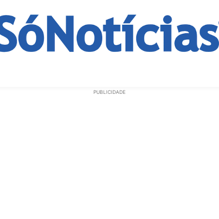
ECONOMIA
OPINIÃO
GERAL
EDUCAÇÃO
SAÚD
PUBLICIDADE