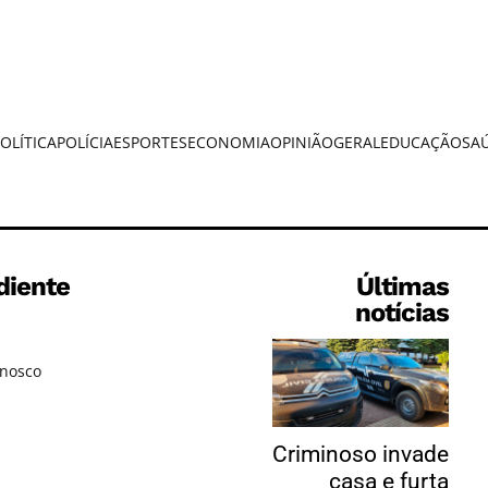
OLÍTICA
POLÍCIA
ESPORTES
ECONOMIA
OPINIÃO
GERAL
EDUCAÇÃO
SA
diente
Últimas
notícias
onosco
Criminoso invade
casa e furta