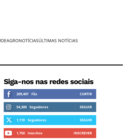
ÚDE
AGRONOTÍCIAS
ÚLTIMAS NOTÍCIAS
Siga-nos nas redes sociais
209,407
Fãs
CURTIR
54,300
Seguidores
SEGUIR
1,110
Seguidores
SEGUIR
1,750
Inscritos
INSCREVER