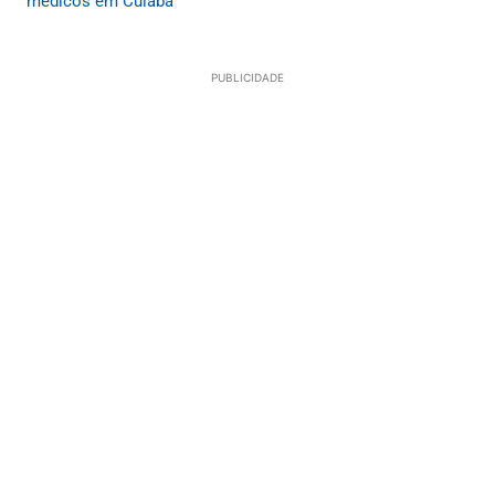
médicos em Cuiabá
PUBLICIDADE