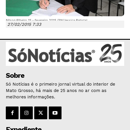
Nilson Ribeiro 15 - fevereiro 2015 (SN/Jessica Batista)
27/02/2015 7:33
JUNTE-SE NO WHATSAPP
HOME
Sobre
POLÍTICA
Só Notícias é o primeiro jornal virtual do interior de
POLÍCIA
Mato Grosso, há mais de 25 anos no ar com as
melhores informações.
ESPORTES
ECONOMIA
OPINIÃO
GERAL
Expediente