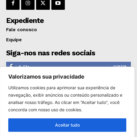
GERAL
EDUCAÇÃO
Expediente
SAÚDE
Fale conosco
AGRONOTÍCIAS
Equipe
ÚLTIMAS NOTÍCIAS
Siga-nos nas redes sociais
0
Fãs
CURTIR
Valorizamos sua privacidade
0
Seguidores
SEGUIR
Utilizamos cookies para aprimorar sua experiência de
1,110
Seguidores
SEGUIR
navegação, exibir anúncios ou conteúdo personalizado e
analisar nosso tráfego. Ao clicar em “Aceitar tudo”, você
0
Inscritos
INSCREVER
concorda com nosso uso de cookies.
Aceitar tudo
Copyright © 2000-2025. Reprodução proibida sem a autorização
de Só Notícias.