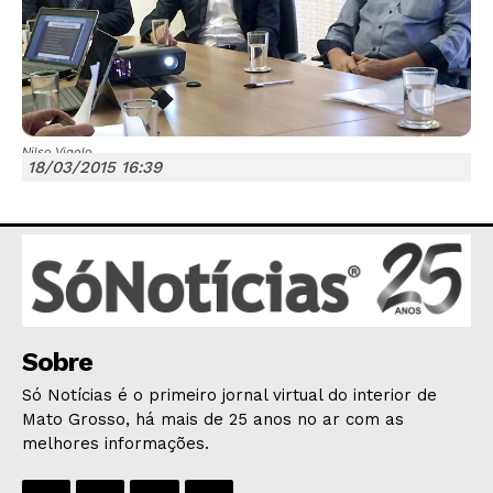
Nilso Vigolo
18/03/2015 16:39
JUNTE-SE NO WHATSAPP
HOME
POLÍTICA
Sobre
POLÍCIA
Só Notícias é o primeiro jornal virtual do interior de
ESPORTES
Mato Grosso, há mais de 25 anos no ar com as
ECONOMIA
melhores informações.
OPINIÃO