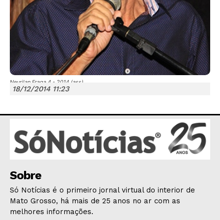
JUNTE-SE NO WHATSAPP
Neurilan Fraga 4 - 2014 (ass)
18/12/2014 11:23
HOME
POLÍTICA
Sobre
POLÍCIA
ESPORTES
Só Notícias é o primeiro jornal virtual do interior de
Mato Grosso, há mais de 25 anos no ar com as
ECONOMIA
melhores informações.
OPINIÃO