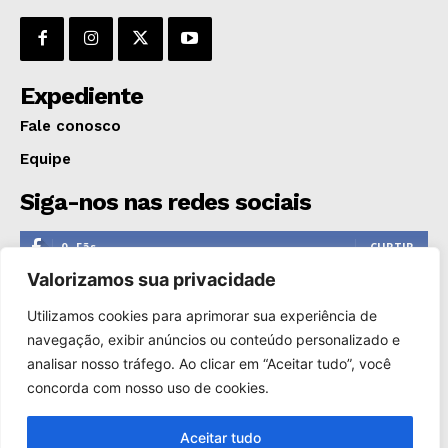
GERAL
EDUCAÇÃO
SAÚDE
Expediente
AGRONOTÍCIAS
Fale conosco
ÚLTIMAS NOTÍCIAS
Equipe
Siga-nos nas redes sociais
0
Fãs
CURTIR
Valorizamos sua privacidade
0
Seguidores
SEGUIR
Utilizamos cookies para aprimorar sua experiência de
1,110
Seguidores
SEGUIR
navegação, exibir anúncios ou conteúdo personalizado e
analisar nosso tráfego. Ao clicar em “Aceitar tudo”, você
0
Inscritos
INSCREVER
concorda com nosso uso de cookies.
Aceitar tudo
Copyright © 2000-2025. Reprodução proibida sem a autorização