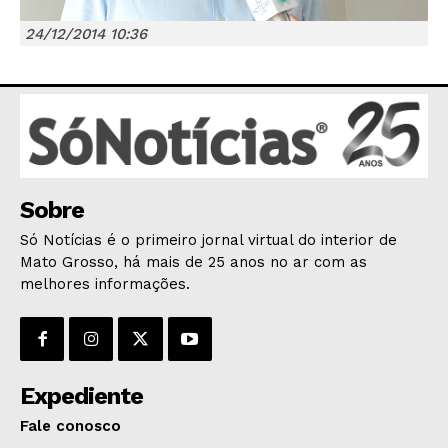
24/12/2014 10:36
JUNTE-SE NO WHATSAPP
Sobre
HOME
Só Notícias é o primeiro jornal virtual do interior de
POLÍTICA
Mato Grosso, há mais de 25 anos no ar com as
POLÍCIA
melhores informações.
ESPORTES
ECONOMIA
OPINIÃO
Expediente
GERAL
Fale conosco
EDUCAÇÃO