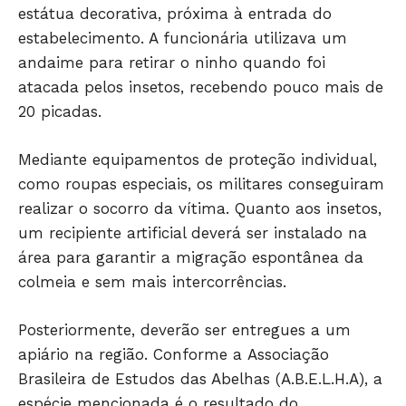
estátua decorativa, próxima à entrada do
estabelecimento. A funcionária utilizava um
andaime para retirar o ninho quando foi
atacada pelos insetos, recebendo pouco mais de
20 picadas.
Mediante equipamentos de proteção individual,
JUNTE-SE NO WHATSAPP
como roupas especiais, os militares conseguiram
realizar o socorro da vítima. Quanto aos insetos,
um recipiente artificial deverá ser instalado na
área para garantir a migração espontânea da
colmeia e sem mais intercorrências.
HOME
POLÍTICA
Posteriormente, deverão ser entregues a um
POLÍCIA
apiário na região. Conforme a Associação
ESPORTES
Brasileira de Estudos das Abelhas (A.B.E.L.H.A), a
ECONOMIA
espécie mencionada é o resultado do