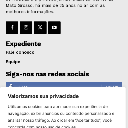
Mato Grosso, há mais de 25 anos no ar com as
melhores informações.
Expediente
Fale conosco
Equipe
Siga-nos nas redes sociais
0
Fãs
CURTIR
Valorizamos sua privacidade
0
Seguidores
SEGUIR
Utilizamos cookies para aprimorar sua experiência de
1,110
Seguidores
SEGUIR
navegação, exibir anúncios ou conteúdo personalizado e
analisar nosso tráfego. Ao clicar em “Aceitar tudo”, você
0
Inscritos
INSCREVER
concorda com nosso uso de cookies.