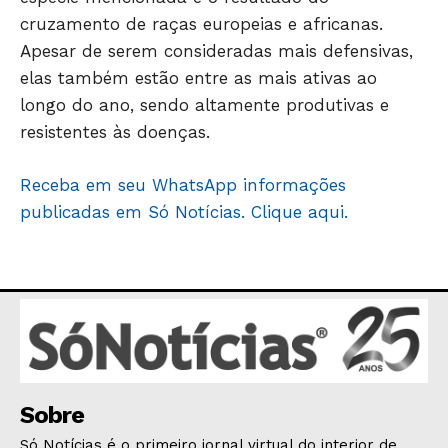
cruzamento de raças europeias e africanas.
OPINIÃO
Apesar de serem consideradas mais defensivas,
GERAL
elas também estão entre as mais ativas ao
EDUCAÇÃO
longo do ano, sendo altamente produtivas e
SAÚDE
resistentes às doenças.
AGRONOTÍCIAS
ÚLTIMAS NOTÍCIAS
Receba em seu WhatsApp informações
publicadas em Só Notícias. Clique aqui.
Sobre
Só Notícias é o primeiro jornal virtual do interior de