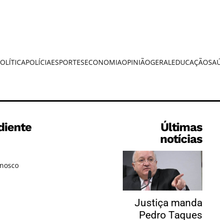
OLÍTICA
POLÍCIA
ESPORTES
ECONOMIA
OPINIÃO
GERAL
EDUCAÇÃO
SA
diente
Últimas
notícias
onosco
Justiça manda
Pedro Taques