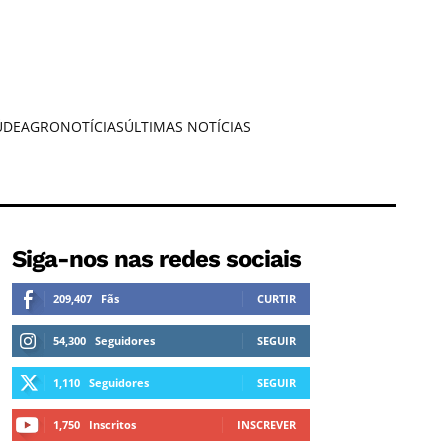
ÚDE
AGRONOTÍCIAS
ÚLTIMAS NOTÍCIAS
Siga-nos nas redes sociais
209,407
Fãs
CURTIR
54,300
Seguidores
SEGUIR
1,110
Seguidores
SEGUIR
1,750
Inscritos
INSCREVER