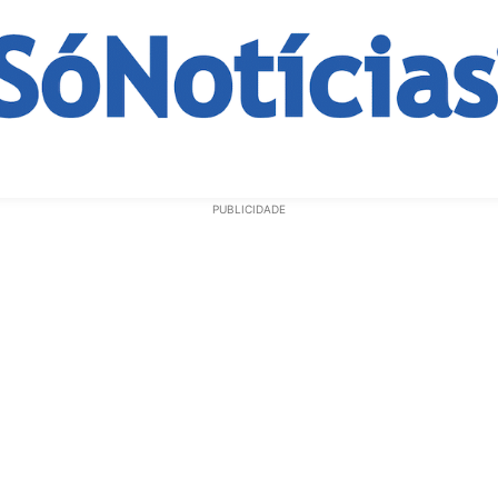
ECONOMIA
OPINIÃO
GERAL
EDUCAÇÃO
SAÚD
PUBLICIDADE