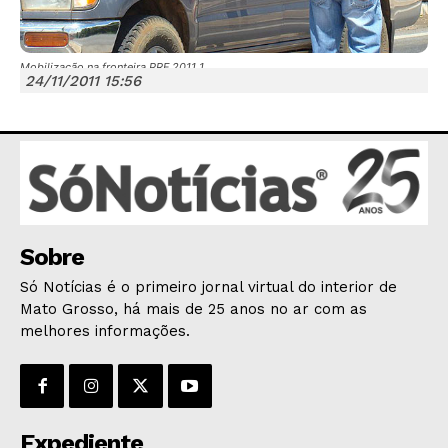
Mobilização na fronteira PRF 2011 1
24/11/2011 15:56
JUNTE-SE NO WHATSAPP
HOME
Sobre
POLÍTICA
Só Notícias é o primeiro jornal virtual do interior de
POLÍCIA
Mato Grosso, há mais de 25 anos no ar com as
melhores informações.
ESPORTES
ECONOMIA
OPINIÃO
GERAL
Expediente