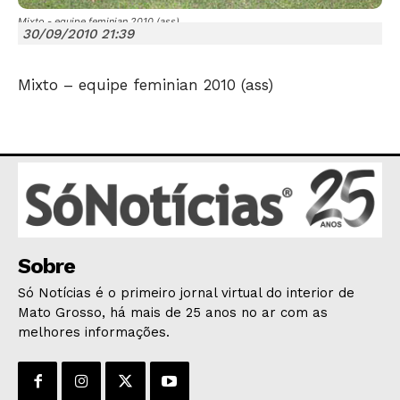
Mixto - equipe feminian 2010 (ass)
30/09/2010 21:39
Mixto – equipe feminian 2010 (ass)
JUNTE-SE NO WHATSAPP
HOME
POLÍTICA
Sobre
POLÍCIA
Só Notícias é o primeiro jornal virtual do interior de
Mato Grosso, há mais de 25 anos no ar com as
ESPORTES
melhores informações.
ECONOMIA
OPINIÃO
GERAL