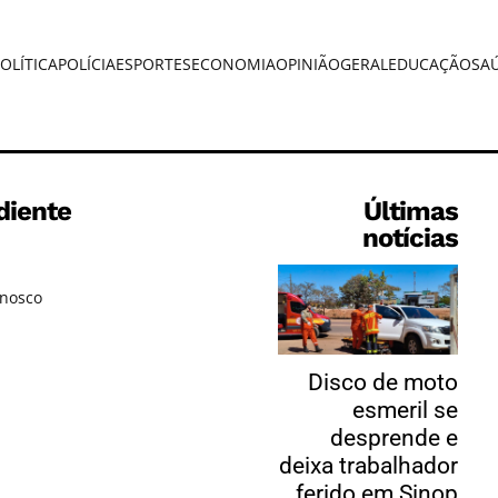
OLÍTICA
POLÍCIA
ESPORTES
ECONOMIA
OPINIÃO
GERAL
EDUCAÇÃO
SA
diente
Últimas
notícias
onosco
Disco de moto
esmeril se
desprende e
deixa trabalhador
ferido em Sinop