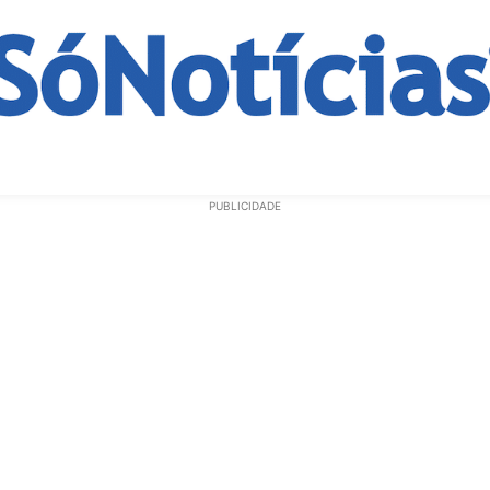
ECONOMIA
OPINIÃO
GERAL
EDUCAÇÃO
SAÚD
PUBLICIDADE