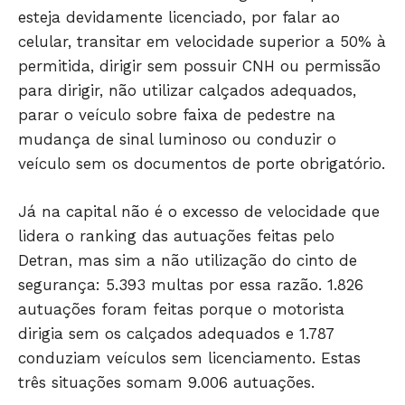
esteja devidamente licenciado, por falar ao
celular, transitar em velocidade superior a 50% à
permitida, dirigir sem possuir CNH ou permissão
para dirigir, não utilizar calçados adequados,
parar o veículo sobre faixa de pedestre na
mudança de sinal luminoso ou conduzir o
veículo sem os documentos de porte obrigatório.
JUNTE-SE NO WHATSAPP
Já na capital não é o excesso de velocidade que
lidera o ranking das autuações feitas pelo
Detran, mas sim a não utilização do cinto de
segurança: 5.393 multas por essa razão. 1.826
HOME
autuações foram feitas porque o motorista
POLÍTICA
dirigia sem os calçados adequados e 1.787
conduziam veículos sem licenciamento. Estas
POLÍCIA
três situações somam 9.006 autuações.
ESPORTES