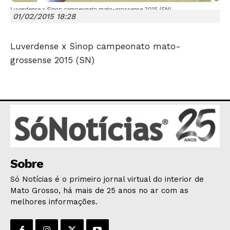
Luverdense x Sinop campeonato mato-grossense 2015 (SN)
01/02/2015 18:28
Luverdense x Sinop campeonato mato-
grossense 2015 (SN)
JUNTE-SE NO WHATSAPP
HOME
POLÍTICA
Sobre
POLÍCIA
Só Notícias é o primeiro jornal virtual do interior de
ESPORTES
Mato Grosso, há mais de 25 anos no ar com as
melhores informações.
ECONOMIA
OPINIÃO