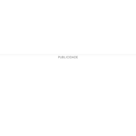
ECONOMIA
OPINIÃO
GERAL
EDUCAÇÃO
SAÚD
PUBLICIDADE