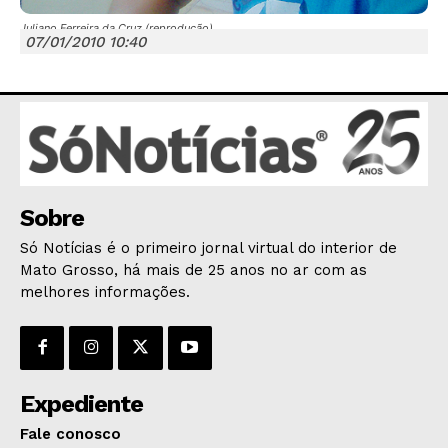
Juliano Ferreira da Cruz (reprodução)
07/01/2010 10:40
JUNTE-SE NO WHATSAPP
Sobre
HOME
Só Notícias é o primeiro jornal virtual do interior de
POLÍTICA
Mato Grosso, há mais de 25 anos no ar com as
POLÍCIA
melhores informações.
ESPORTES
ECONOMIA
OPINIÃO
Expediente
GERAL
Fale conosco
EDUCAÇÃO