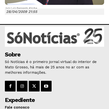
Juiz Luiz Fernando Kriche
28/04/2009 21:55
JUNTE-SE NO WHATSAPP
Sobre
HOME
Só Notícias é o primeiro jornal virtual do interior de
POLÍTICA
Mato Grosso, há mais de 25 anos no ar com as
POLÍCIA
melhores informações.
ESPORTES
ECONOMIA
OPINIÃO
Expediente
GERAL
EDUCAÇÃO
Fale conosco