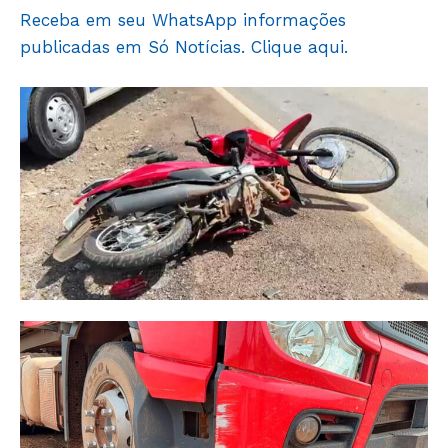
Receba em seu WhatsApp informações
HOME
publicadas em Só Notícias. Clique aqui.
POLÍTICA
POLÍCIA
ESPORTES
ECONOMIA
OPINIÃO
GERAL
EDUCAÇÃO
SAÚDE
AGRONOTÍCIAS
ÚLTIMAS NOTÍCIAS