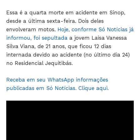
Essa é a quarta morte em acidente em Sinop,
desde a última sexta-feira. Dois deles
envolveram motos.
Hoje, conforme Só Notícias já
JUNTE-SE NO WHATSAPP
informou, foi sepultada
a jovem Laisa Vanessa
Silva Viana, de 21 anos, que ficou 12 dias
internada devido ao acidente (no último dia 24)
no Residencial Jequitibás.
HOME
POLÍTICA
Receba em seu WhatsApp informações
POLÍCIA
publicadas em Só Notícias. Clique aqui.
ESPORTES
ECONOMIA
OPINIÃO
GERAL
EDUCAÇÃO