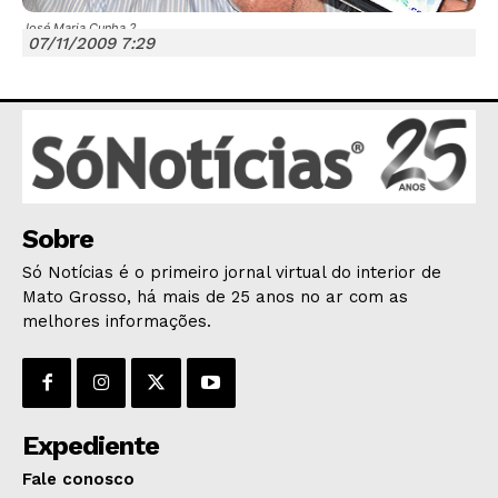
José Maria Cunha 2
07/11/2009 7:29
JUNTE-SE NO WHATSAPP
Sobre
HOME
Só Notícias é o primeiro jornal virtual do interior de
POLÍTICA
Mato Grosso, há mais de 25 anos no ar com as
POLÍCIA
melhores informações.
ESPORTES
ECONOMIA
OPINIÃO
Expediente
GERAL
Fale conosco
EDUCAÇÃO