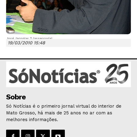
José Jaconias 2 (assessoria)
19/03/2010 15:48
JUNTE-SE NO WHATSAPP
HOME
POLÍTICA
Sobre
POLÍCIA
Só Notícias é o primeiro jornal virtual do interior de
ESPORTES
Mato Grosso, há mais de 25 anos no ar com as
melhores informações.
ECONOMIA
OPINIÃO