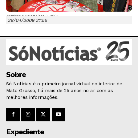
Joaninha X Colombiano 3- 2007
28/04/2009 21:55
JUNTE-SE NO WHATSAPP
HOME
Sobre
POLÍTICA
Só Notícias é o primeiro jornal virtual do interior de
Mato Grosso, há mais de 25 anos no ar com as
POLÍCIA
melhores informações.
ESPORTES
ECONOMIA
OPINIÃO
GERAL
Expediente
EDUCAÇÃO