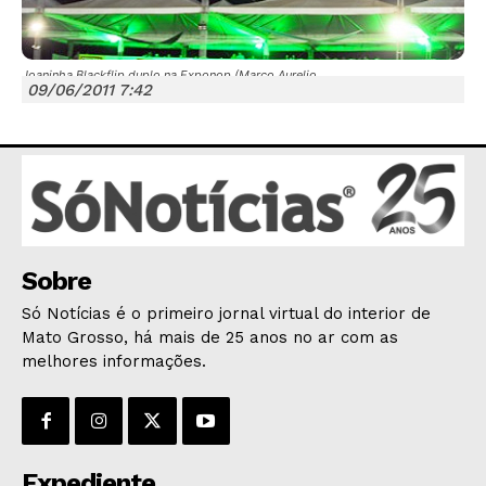
Joaninha Blackflip duplo na Exponop (Marco Aurelio
09/06/2011 7:42
JUNTE-SE NO WHATSAPP
HOME
Sobre
POLÍTICA
Só Notícias é o primeiro jornal virtual do interior de
POLÍCIA
Mato Grosso, há mais de 25 anos no ar com as
melhores informações.
ESPORTES
ECONOMIA
OPINIÃO
GERAL
Expediente