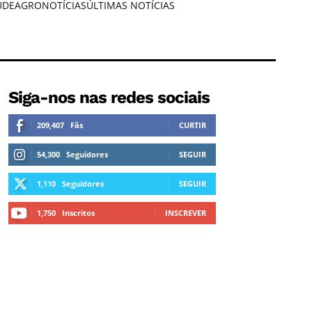
ÚDE
AGRONOTÍCIAS
ÚLTIMAS NOTÍCIAS
Siga-nos nas redes sociais
209,407
Fãs
CURTIR
54,300
Seguidores
SEGUIR
1,110
Seguidores
SEGUIR
1,750
Inscritos
INSCREVER