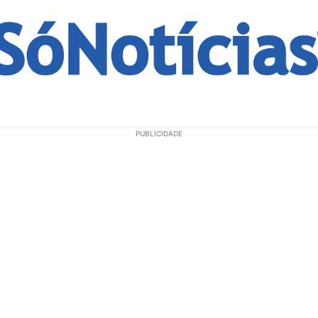
ECONOMIA
OPINIÃO
GERAL
EDUCAÇÃO
SAÚD
PUBLICIDADE