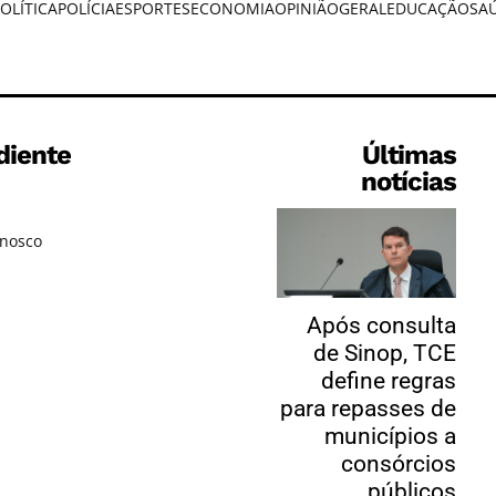
OLÍTICA
POLÍCIA
ESPORTES
ECONOMIA
OPINIÃO
GERAL
EDUCAÇÃO
SA
diente
Últimas
notícias
onosco
Após consulta
de Sinop, TCE
define regras
para repasses de
municípios a
consórcios
públicos