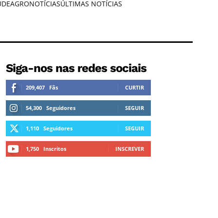
ÚDE
AGRONOTÍCIAS
ÚLTIMAS NOTÍCIAS
Siga-nos nas redes sociais
209,407
Fãs
CURTIR
54,300
Seguidores
SEGUIR
1,110
Seguidores
SEGUIR
1,750
Inscritos
INSCREVER