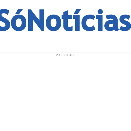
ECONOMIA
OPINIÃO
GERAL
EDUCAÇÃO
SAÚD
PUBLICIDADE