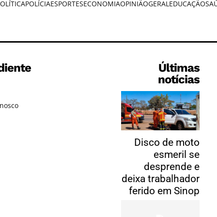
OLÍTICA
POLÍCIA
ESPORTES
ECONOMIA
OPINIÃO
GERAL
EDUCAÇÃO
SA
diente
Últimas
notícias
onosco
Disco de moto
esmeril se
desprende e
deixa trabalhador
ferido em Sinop