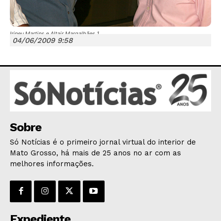
Irineu Martins e Altair Margalhães 1
04/06/2009 9:58
JUNTE-SE NO WHATSAPP
HOME
Sobre
POLÍTICA
Só Notícias é o primeiro jornal virtual do interior de
POLÍCIA
Mato Grosso, há mais de 25 anos no ar com as
melhores informações.
ESPORTES
ECONOMIA
OPINIÃO
GERAL
Expediente