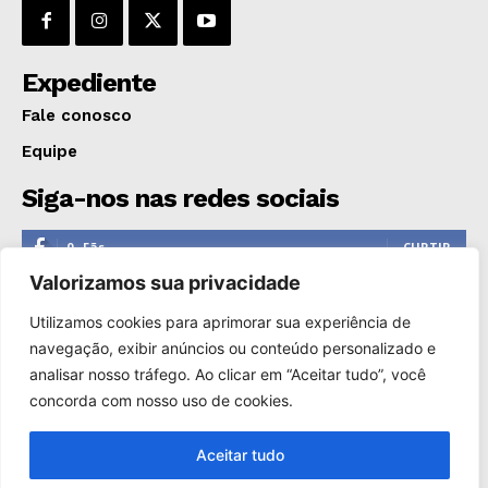
GERAL
EDUCAÇÃO
Expediente
SAÚDE
Fale conosco
AGRONOTÍCIAS
ÚLTIMAS NOTÍCIAS
Equipe
Siga-nos nas redes sociais
0
Fãs
CURTIR
Valorizamos sua privacidade
0
Seguidores
SEGUIR
Utilizamos cookies para aprimorar sua experiência de
1,110
Seguidores
SEGUIR
navegação, exibir anúncios ou conteúdo personalizado e
analisar nosso tráfego. Ao clicar em “Aceitar tudo”, você
0
Inscritos
INSCREVER
concorda com nosso uso de cookies.
Aceitar tudo
Copyright © 2000-2025. Reprodução proibida sem a autorização
de Só Notícias.