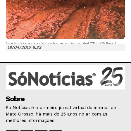
Invasão de fazenda ao lado de bairros em Sorriso abril 2015 (SN/ Bruno)
JUNTE-SE NO WHATSAPP
18/04/2015 6:33
HOME
POLÍTICA
Sobre
POLÍCIA
Só Notícias é o primeiro jornal virtual do interior de
ESPORTES
Mato Grosso, há mais de 25 anos no ar com as
ECONOMIA
melhores informações.
OPINIÃO