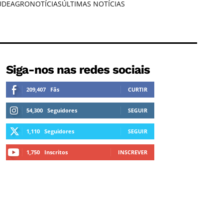
ÚDE
AGRONOTÍCIAS
ÚLTIMAS NOTÍCIAS
Siga-nos nas redes sociais
209,407
Fãs
CURTIR
54,300
Seguidores
SEGUIR
1,110
Seguidores
SEGUIR
1,750
Inscritos
INSCREVER