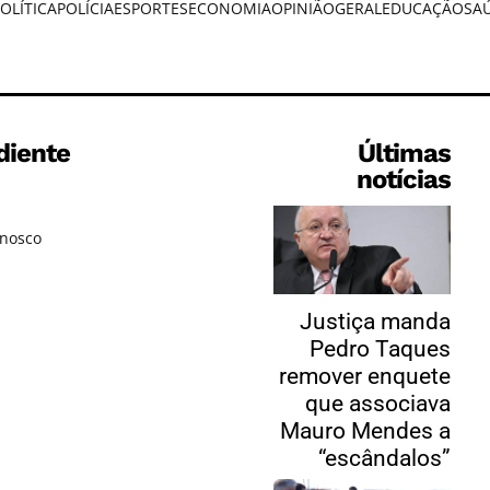
OLÍTICA
POLÍCIA
ESPORTES
ECONOMIA
OPINIÃO
GERAL
EDUCAÇÃO
SA
diente
Últimas
notícias
onosco
Justiça manda
Pedro Taques
remover enquete
que associava
Mauro Mendes a
“escândalos”