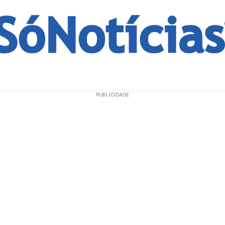
ECONOMIA
OPINIÃO
GERAL
EDUCAÇÃO
SAÚD
PUBLICIDADE