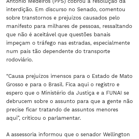
Antônio Medeiros (PPS) cobrou a resolução da
POLÍCIA
interdição. Em discurso no Senado, comentou
ESPORTES
sobre transtornos e prejuízos causados pelo
ECONOMIA
manifesto para milhares de pessoas, ressaltando
OPINIÃO
que não é aceitável que questões banais
GERAL
impeçam o tráfego nas estradas, especialmente
EDUCAÇÃO
num país tão dependente do transporte
SAÚDE
rodoviário.
AGRONOTÍCIAS
“Causa prejuízos imensos para o Estado de Mato
ÚLTIMAS NOTÍCIAS
Grosso e para o Brasil. Fica aqui o registro e
espero que o Ministério da Justiça e a FUNAI se
debrucem sobre o assunto para que a gente não
precise ficar tratando de assuntos menores
aqui”, criticou o parlamentar.
A assessoria informou que o senador Wellington