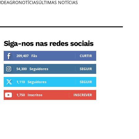
ÚDE
AGRONOTÍCIAS
ÚLTIMAS NOTÍCIAS
Siga-nos nas redes sociais
209,407
Fãs
CURTIR
54,300
Seguidores
SEGUIR
1,110
Seguidores
SEGUIR
1,750
Inscritos
INSCREVER