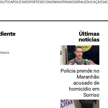
OLÍTICA
POLÍCIA
ESPORTES
ECONOMIA
OPINIÃO
GERAL
EDUCAÇÃO
SA
diente
Últimas
notícias
onosco
Polícia prende no
Maranhão
acusado de
homicídio em
Sorriso