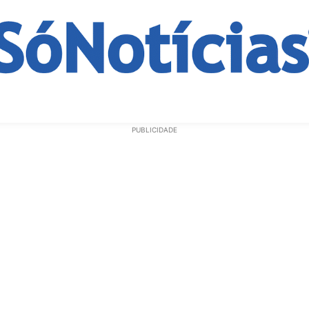
ECONOMIA
OPINIÃO
GERAL
EDUCAÇÃO
SAÚD
PUBLICIDADE