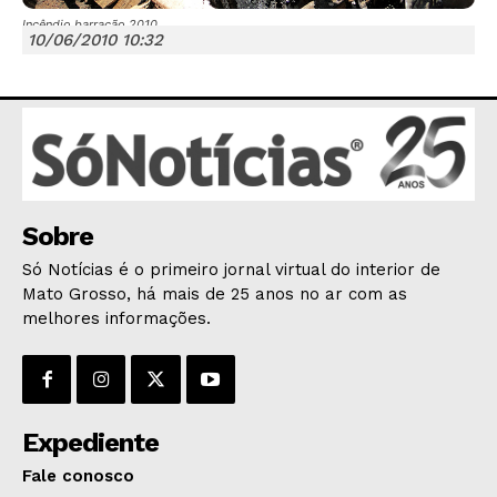
Incêndio barracão 2010
10/06/2010 10:32
JUNTE-SE NO WHATSAPP
Sobre
HOME
Só Notícias é o primeiro jornal virtual do interior de
POLÍTICA
Mato Grosso, há mais de 25 anos no ar com as
POLÍCIA
melhores informações.
ESPORTES
ECONOMIA
OPINIÃO
Expediente
GERAL
Fale conosco
EDUCAÇÃO