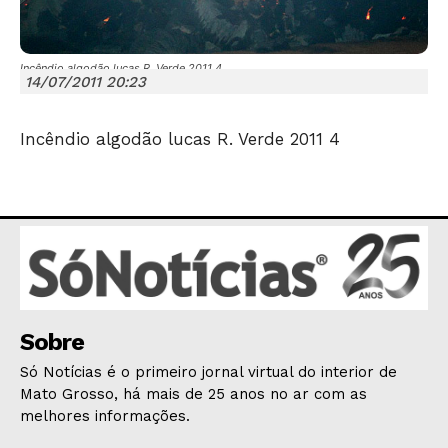
Incêndio algodão lucas R. Verde 2011 4
14/07/2011 20:23
Incêndio algodão lucas R. Verde 2011 4
JUNTE-SE NO WHATSAPP
HOME
POLÍTICA
Sobre
POLÍCIA
Só Notícias é o primeiro jornal virtual do interior de
ESPORTES
Mato Grosso, há mais de 25 anos no ar com as
ECONOMIA
melhores informações.
OPINIÃO