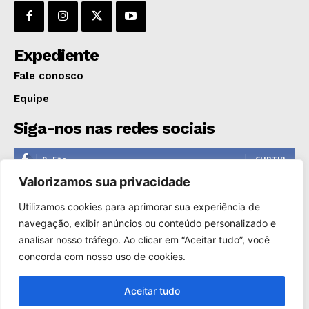
GERAL
EDUCAÇÃO
Expediente
SAÚDE
AGRONOTÍCIAS
Fale conosco
ÚLTIMAS NOTÍCIAS
Equipe
Siga-nos nas redes sociais
0
Fãs
CURTIR
Valorizamos sua privacidade
0
Seguidores
SEGUIR
Utilizamos cookies para aprimorar sua experiência de
1,110
Seguidores
SEGUIR
navegação, exibir anúncios ou conteúdo personalizado e
analisar nosso tráfego. Ao clicar em “Aceitar tudo”, você
0
Inscritos
INSCREVER
concorda com nosso uso de cookies.
Aceitar tudo
Copyright © 2000-2025. Reprodução proibida sem a autorização
de Só Notícias.