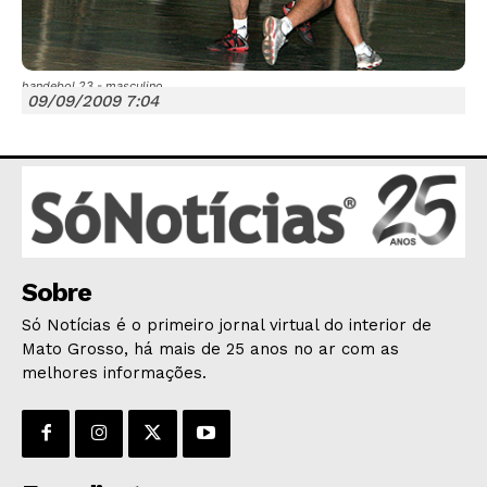
handebol 23 - masculino
09/09/2009 7:04
JUNTE-SE NO WHATSAPP
HOME
Sobre
POLÍTICA
Só Notícias é o primeiro jornal virtual do interior de
POLÍCIA
Mato Grosso, há mais de 25 anos no ar com as
ESPORTES
melhores informações.
ECONOMIA
OPINIÃO
GERAL