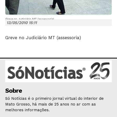
Greve no Judiciário MT (assessoria)
13/05/2010 15:11
Greve no Judiciário MT (assessoria)
JUNTE-SE NO WHATSAPP
HOME
POLÍTICA
Sobre
POLÍCIA
Só Notícias é o primeiro jornal virtual do interior de
ESPORTES
Mato Grosso, há mais de 25 anos no ar com as
ECONOMIA
melhores informações.
OPINIÃO