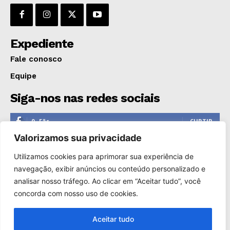
GERAL
EDUCAÇÃO
Expediente
SAÚDE
AGRONOTÍCIAS
Fale conosco
ÚLTIMAS NOTÍCIAS
Equipe
Siga-nos nas redes sociais
0
Fãs
CURTIR
Valorizamos sua privacidade
0
Seguidores
SEGUIR
Utilizamos cookies para aprimorar sua experiência de
1,110
Seguidores
SEGUIR
navegação, exibir anúncios ou conteúdo personalizado e
analisar nosso tráfego. Ao clicar em “Aceitar tudo”, você
0
Inscritos
INSCREVER
concorda com nosso uso de cookies.
Aceitar tudo
Copyright © 2000-2025. Reprodução proibida sem a autorização
de Só Notícias.