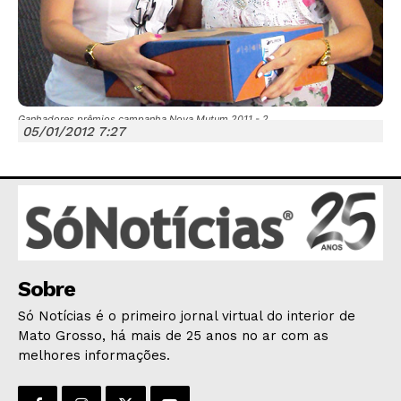
Ganhadores prêmios campanha Nova Mutum 2011 - 2
05/01/2012 7:27
JUNTE-SE NO WHATSAPP
HOME
POLÍTICA
Sobre
POLÍCIA
Só Notícias é o primeiro jornal virtual do interior de
ESPORTES
Mato Grosso, há mais de 25 anos no ar com as
ECONOMIA
melhores informações.
OPINIÃO