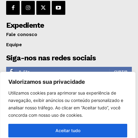
GERAL
EDUCAÇÃO
Expediente
SAÚDE
AGRONOTÍCIAS
Fale conosco
ÚLTIMAS NOTÍCIAS
Equipe
Siga-nos nas redes sociais
0
Fãs
CURTIR
Valorizamos sua privacidade
0
Seguidores
SEGUIR
Utilizamos cookies para aprimorar sua experiência de
1,110
Seguidores
SEGUIR
navegação, exibir anúncios ou conteúdo personalizado e
analisar nosso tráfego. Ao clicar em “Aceitar tudo”, você
0
Inscritos
INSCREVER
concorda com nosso uso de cookies.
Aceitar tudo
Copyright © 2000-2025. Reprodução proibida sem a autorização
de Só Notícias.