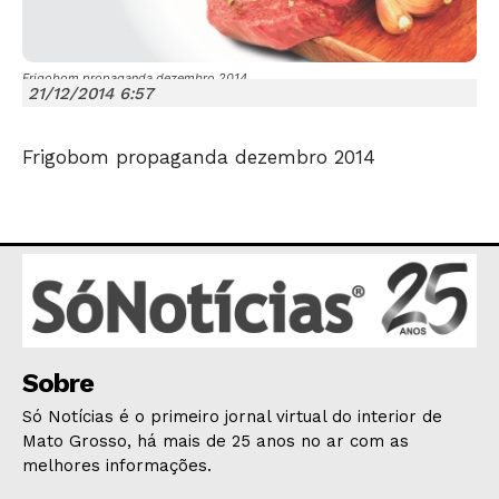
Frigobom propaganda dezembro 2014
21/12/2014 6:57
Frigobom propaganda dezembro 2014
JUNTE-SE NO WHATSAPP
HOME
POLÍTICA
Sobre
POLÍCIA
Só Notícias é o primeiro jornal virtual do interior de
ESPORTES
Mato Grosso, há mais de 25 anos no ar com as
ECONOMIA
melhores informações.
OPINIÃO