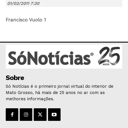
01/03/2011 7:30
Francisco Vuolo 1
JUNTE-SE NO WHATSAPP
HOME
Sobre
POLÍTICA
Só Notícias é o primeiro jornal virtual do interior de
POLÍCIA
Mato Grosso, há mais de 25 anos no ar com as
ESPORTES
melhores informações.
ECONOMIA
OPINIÃO
GERAL