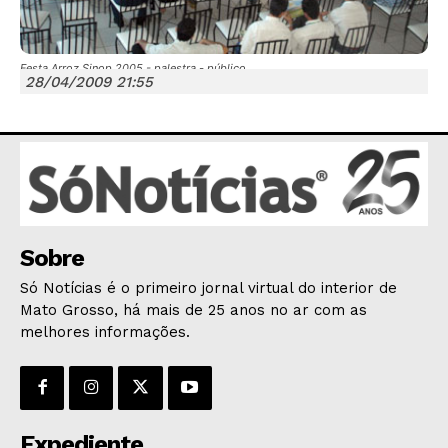
Festa Arroz Sinop 2005 - palestra - público
28/04/2009 21:55
JUNTE-SE NO WHATSAPP
HOME
Sobre
POLÍTICA
Só Notícias é o primeiro jornal virtual do interior de
POLÍCIA
Mato Grosso, há mais de 25 anos no ar com as
melhores informações.
ESPORTES
ECONOMIA
OPINIÃO
GERAL
Expediente