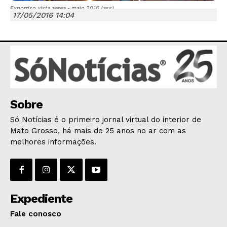
Exporriso vista aerea - maio 2016 (ass)
17/05/2016 14:04
JUNTE-SE NO WHATSAPP
Sobre
HOME
Só Notícias é o primeiro jornal virtual do interior de
POLÍTICA
Mato Grosso, há mais de 25 anos no ar com as
POLÍCIA
melhores informações.
ESPORTES
ECONOMIA
OPINIÃO
Expediente
GERAL
Fale conosco
EDUCAÇÃO