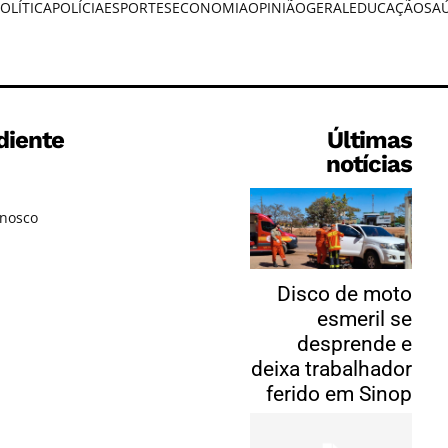
OLÍTICA
POLÍCIA
ESPORTES
ECONOMIA
OPINIÃO
GERAL
EDUCAÇÃO
SA
diente
Últimas
notícias
onosco
Disco de moto
esmeril se
desprende e
deixa trabalhador
ferido em Sinop