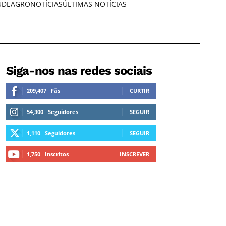
ÚDE
AGRONOTÍCIAS
ÚLTIMAS NOTÍCIAS
Siga-nos nas redes sociais
209,407
Fãs
CURTIR
54,300
Seguidores
SEGUIR
1,110
Seguidores
SEGUIR
1,750
Inscritos
INSCREVER