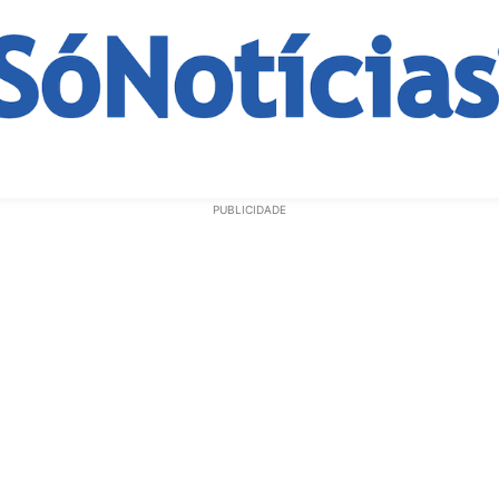
ECONOMIA
OPINIÃO
GERAL
EDUCAÇÃO
SAÚD
PUBLICIDADE