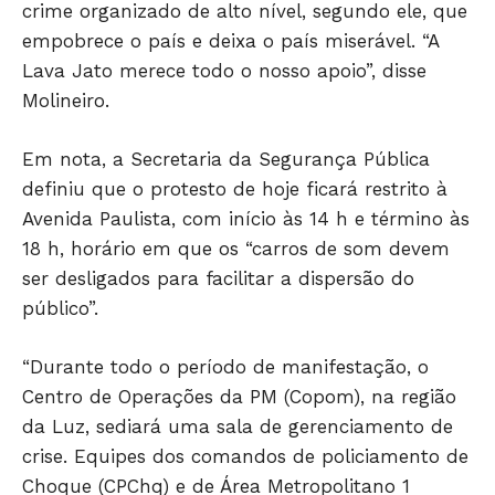
crime organizado de alto nível, segundo ele, que
empobrece o país e deixa o país miserável. “A
Lava Jato merece todo o nosso apoio”, disse
Molineiro.
HOME
POLÍTICA
Em nota, a Secretaria da Segurança Pública
POLÍCIA
definiu que o protesto de hoje ficará restrito à
ESPORTES
Avenida Paulista, com início às 14 h e término às
ECONOMIA
18 h, horário em que os “carros de som devem
OPINIÃO
ser desligados para facilitar a dispersão do
GERAL
público”.
EDUCAÇÃO
“Durante todo o período de manifestação, o
SAÚDE
Centro de Operações da PM (Copom), na região
AGRONOTÍCIAS
da Luz, sediará uma sala de gerenciamento de
ÚLTIMAS NOTÍCIAS
crise. Equipes dos comandos de policiamento de
Choque (CPChq) e de Área Metropolitano 1