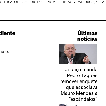
OLÍTICA
POLÍCIA
ESPORTES
ECONOMIA
OPINIÃO
GERAL
EDUCAÇÃO
SA
diente
Últimas
notícias
onosco
Justiça manda
Pedro Taques
remover enquete
que associava
Mauro Mendes a
“escândalos”