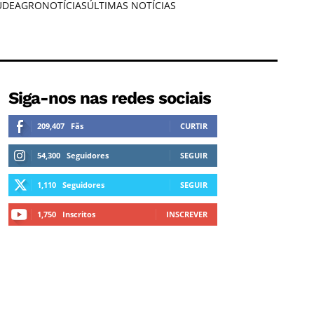
ÚDE
AGRONOTÍCIAS
ÚLTIMAS NOTÍCIAS
Siga-nos nas redes sociais
209,407
Fãs
CURTIR
54,300
Seguidores
SEGUIR
1,110
Seguidores
SEGUIR
1,750
Inscritos
INSCREVER