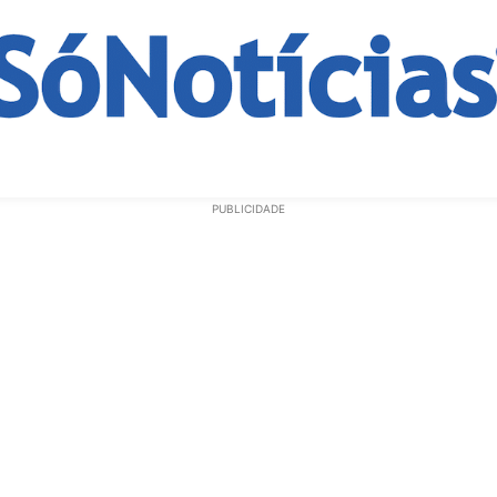
ECONOMIA
OPINIÃO
GERAL
EDUCAÇÃO
SAÚD
PUBLICIDADE