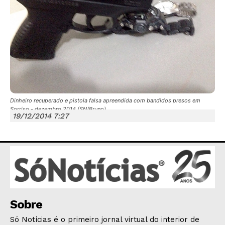
JUNTE-SE NO WHATSAPP
Dinheiro recuperado e pistola falsa apreendida com bandidos presos em
Sorriso - dezembro 2014 (SN/Bruno)
19/12/2014 7:27
HOME
POLÍTICA
POLÍCIA
Sobre
ESPORTES
Só Notícias é o primeiro jornal virtual do interior de
ECONOMIA