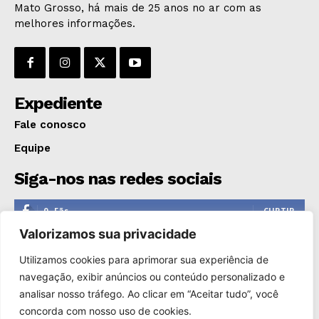
Mato Grosso, há mais de 25 anos no ar com as
OPINIÃO
melhores informações.
GERAL
EDUCAÇÃO
SAÚDE
Expediente
AGRONOTÍCIAS
ÚLTIMAS NOTÍCIAS
Fale conosco
Equipe
Siga-nos nas redes sociais
0
Fãs
CURTIR
Valorizamos sua privacidade
0
Seguidores
SEGUIR
Utilizamos cookies para aprimorar sua experiência de
1,110
Seguidores
SEGUIR
navegação, exibir anúncios ou conteúdo personalizado e
analisar nosso tráfego. Ao clicar em “Aceitar tudo”, você
0
Inscritos
INSCREVER
concorda com nosso uso de cookies.